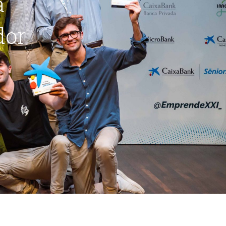
a
dor