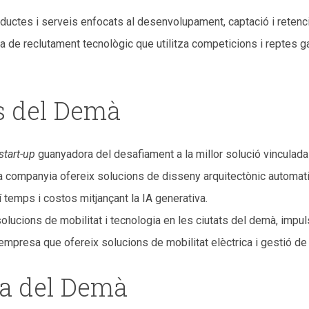
uctes i serveis enfocats al desenvolupament, captació i retenció
ma de reclutament tecnològic que utilitza competicions i reptes ga
ts del Demà
start-up
guanyadora del desafiament a la millor solució vinculada a
companyia ofereix solucions de disseny arquitectònic automatit
í temps i costos mitjançant la IA generativa.
solucions de mobilitat i tecnologia en les ciutats del demà, im
 empresa que ofereix solucions de mobilitat elèctrica i gestió d
ía del Demà