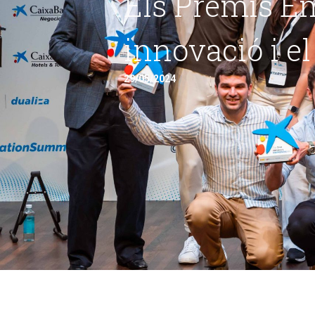
Els Premis E
innovació i e
29/05/2024