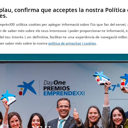
EN
 plau, confirma que acceptes la nostra Política
CA
PT
DAYONE ALUMNIXXI
BLOG
CONTACTE
es.
prènXXI utilitza cookies per aplegar informació sobre l’ús que fas del servei,
tat de saber més sobre els teus interessos i poder proporcionar-te informació, 
Coatorgat per:
 del teu interès i, en definitiva, facilitar-te una experiència de navegació millor
 per saber més sobre la nostra
política de privacitat i cookies
.