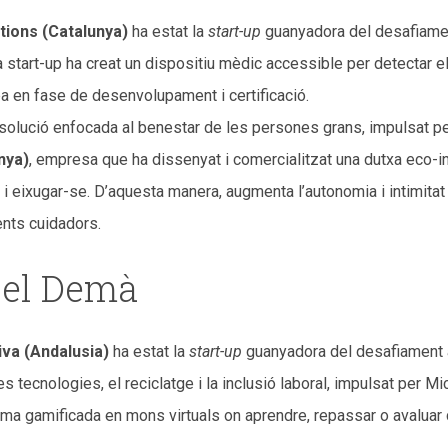
tions (Catalunya)
ha estat la
start-up
guanyadora del desafiame
La start-up ha creat un dispositiu mèdic accessible per detectar
oba en fase de desenvolupament i certificació.
 solució enfocada al benestar de les persones grans, impulsat pe
nya)
, empresa que ha dissenyat i comercialitzat una dutxa eco-in
i eixugar-se. D’aquesta manera, augmenta l’autonomia i intimit
ents cuidadors.
 del Demà
va (Andalusia)
ha estat la
start-up
guanyadora del desafiament a 
 tecnologies, el reciclatge i la inclusió laboral, impulsat per 
ma gamificada en mons virtuals on aprendre, repassar o avaluar 