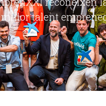
mprènXXI reconeixen l
l millor talent emprene