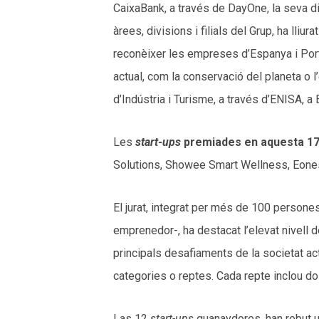
CaixaBank, a través de DayOne, la seva d
àrees, divisions i filials del Grup, ha lliura
reconèixer les empreses d’Espanya i Portu
actual, com la conservació del planeta o l
d’Indústria i Turisme, a través d’ENISA, a
Les
start-ups
premiades en aquesta 17
Solutions, Showee Smart Wellness, Eonesi
El jurat, integrat per més de 100 person
emprenedor-, ha destacat l’elevat nivell 
principals desafiaments de la societat ac
categories o reptes. Cada repte inclou d
Las 12
start-ups
guanaydores, han rebut u