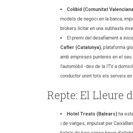
Colibid (Comunitat Valencian
models de negoci en la banca, impu
brokers licitar en una subhasta inve
El premi del desafiament a inici
Cafler (Catalunya)
, plataforma glo
amb empreses punteres en el seu àmb
l’automòbil -des de la ITV a domicili
conductor unint tots els serveis en
Repte: El Lleure 
Hotel Treats (Balears)
ha esta
i de viatges, impulsat per CaixaBa
hotels de luxe sense haver d’allotjar