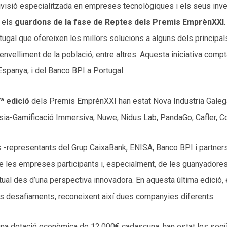
ivisió especialitzada en empreses tecnològiques i els seus inv
t els
guardons de la fase de Reptes dels Premis EmprènXXI
gal que ofereixen les millors solucions a alguns dels principals
’envelliment de la població, entre altres. Aquesta iniciativa compt
 Espanya, i del Banco BPI a Portugal.
ª edició
dels Premis EmprènXXI han estat Nova Industria Galeg
a-Gamificació Immersiva, Nuwe, Nidus Lab, PandaGo, Cafler, Coli
es -representants del Grup CaixaBank, ENISA, Banco BPI i partne
de les empreses participants i, especialment, de les guanyadores,
tual des d’una perspectiva innovadora. En aquesta última edició, e
os desafiaments, reconeixent així dues companyies diferents.
na dotació econòmica de 12.000€ cadascuna, han estat les segü