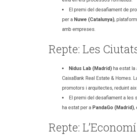
El premi del desafiament de prod
per a
Nuwe (Catalunya)
, platafor
amb empreses.
Repte: Les Ciuta
Nidus Lab (Madrid)
ha estat la
CaixaBank Real Estate & Homes. La 
promotors i arquitectes, reduint aix
El premi del desafiament a les 
ha estat per a
PandaGo (Madrid)
,
Repte: L’Econom