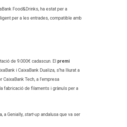
ixaBank Food&Drinks, ha estat per a
·ligent per a les entrades, compatible amb
ació de 9.000€ cadascun. El
premi
xaBank i CaixaBank Dualiza, s’ha lliurat a
per CaixaBank Tech, a l’empresa
a fabricació de filaments i grànuls per a
, a Genially,
start-up
andalusa que va ser