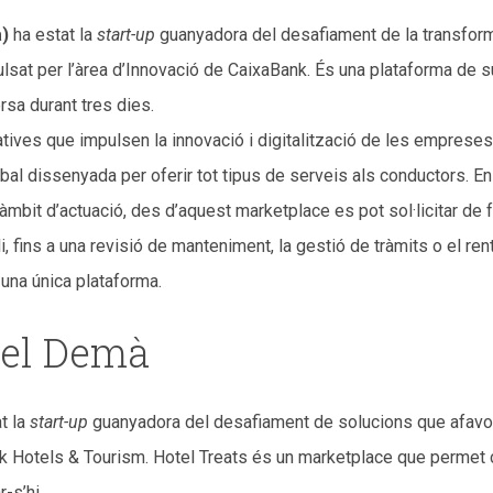
a)
ha estat la
start-up
guanyadora del desafiament de la transforma
lsat per l’àrea d’Innovació de CaixaBank. És una plataforma de s
rsa durant tres dies.
atives que impulsen la innovació i digitalització de les empreses
bal dissenyada per oferir tot tipus de serveis als conductors. En 
it d’actuació, des d’aquest marketplace es pot sol·licitar de fo
, fins a una revisió de manteniment, la gestió de tràmits o el renta
 una única plataforma.
del Demà
t la
start-up
guanyadora del desafiament de solucions que afavore
nk Hotels & Tourism. Hotel Treats és un marketplace que permet 
-s’hi.