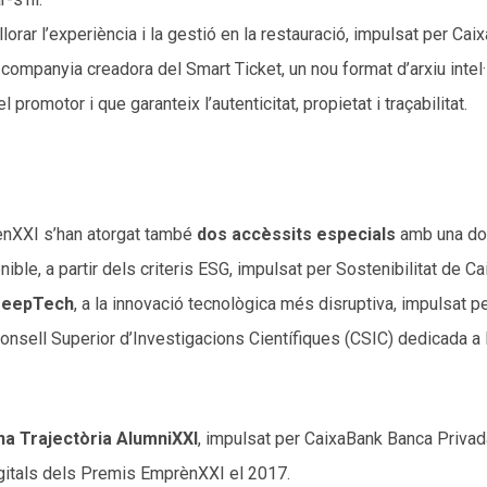
lorar l’experiència i la gestió en la restauració, impulsat per Ca
, companyia creadora del Smart Ticket, un nou format d’arxiu intel
 promotor i que garanteix l’autenticitat, propietat i traçabilitat.
ènXXI s’han atorgat també
dos accèssits especials
amb una dot
ble, a partir dels criteris ESG, impulsat per Sostenibilitat de Cai
DeepTech
, a la innovació tecnològica més disruptiva, impulsat 
onsell Superior d’Investigacions Científiques (CSIC) dedicada a l
a Trajectòria AlumniXXI
, impulsat per CaixaBank Banca Privada
igitals dels Premis EmprènXXI el 2017.