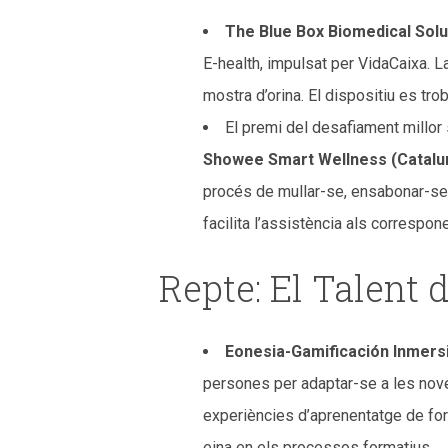
The Blue Box Biomedical Solu
E-health, impulsat per VidaCaixa. 
mostra d’orina. El dispositiu es tr
El premi del desafiament millor
Showee Smart Wellness (Catalu
procés de mullar-se, ensabonar-se 
facilita l’assistència als correspon
Repte: El Talent
Eonesia-Gamificación Inmersi
persones per adaptar-se a les noves
experiències d’aprenentatge de for
eina en els processos formatius.