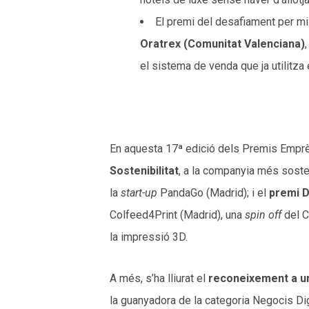
El premi del desafiament per mil
Oratrex (Comunitat Valenciana)
el sistema de venda que ja utilitza el
En aquesta 17ª edició dels Premis Empr
Sostenibilitat
, a la companyia més sosteni
la
start-up
PandaGo (Madrid); i el
premi 
Colfeed4Print (Madrid), una
spin off
del C
la impressió 3D.
A més, s’ha lliurat el
reconeixement a un
la guanyadora de la categoria Negocis D