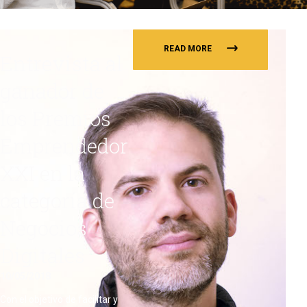
READ MORE
Entrevista al
ganador de
los Premios
Emprendedor
XXI en la
categoría de
Negocios
Digitales
10/05/2018
Con el objetivo de facilitar y