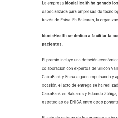
La empresa
IdoniaHealth ha ganado l
especializada para empresas de tecnologí
través de Enisa. En Baleares, la organiz
IdoniaHealth se dedica a facilitar la 
pacientes.
El premio incluye una dotación económic
colaboración con expertos de Silicon Val
CaixaBank y Enisa siguen impulsando y a
ocasión, el acto de entrega se ha realizad
CaixaBank en Baleares y Eduardo Zúñiga, D
estrategias de ENISA entre otros ponent
El acto de entrega de los premios se ha 