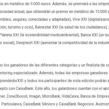
emio en metálico de 5.000 euros. Además, se premiará a las emp
sociedad actual, que obtendrán un premio en metálico de 15.000 eu
nibles, seguras, conectadas y adaptadas), Vive XXI (digitaliza
ción, turismo y ocio), Bienestar XXI (la salud de los ciudadanos),
, Planeta XXI (la sostenibilidad medioambiental), Banca XXI (un
to social), Deeptech XXI (aumentar la competitividad de la industri
omo los ganadores de las diferentes categorías y un finalista de 
ntoring especializado. Además, todas las empresas ganadoras de
mprendedorXXI y todos los participantes de esta edición podrán
epto con CaixaBank. Este año, los galardones cuentan con el ap
r, Zone2boost, Imagin, MicroBank, VidaCaixa, Banca de Empresa
 Particulares, CaixaBank Séniors y CaixaBank Negocios. Asimism