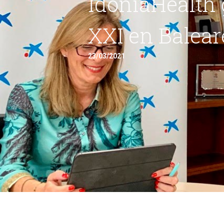
IdoniaHealth
XXI en Balear
23/03/2021