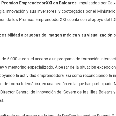
os Premios EmprendedorXXI en Baleares
, impulsados por Caix
a, innovación y sus inversores, y cootorgados por el Ministerio 
ación de los Premios EmprendedorXXI cuenta con el apoyo del IDI 
accesibilidad a pruebas de imagen médica y su visualización 
a de 5.000 euros, el acceso a un programa de formación interna
ley y mentoring especializado. A pesar de la situación excepcio
poyando la actividad emprendedora, así como reconociendo la i
o de forma telemática, en una sesión en la que han participado Mar
irector General de Innovación del Govern de les Illes Balears y 
es.
realizado en el marco de la jornada DayOne Innovation Summit P