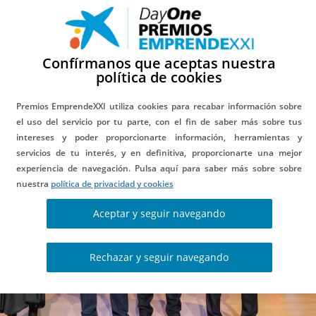
Confírmanos que aceptas nuestra
política de cookies
Premios EmprendeXXI utiliza cookies para recabar información sobre
el uso del servicio por tu parte, con el fin de saber más sobre tus
intereses y poder proporcionarte información, herramientas y
EXXN Engineering gana los
servicios de tu interés, y en definitiva, proporcionarte una mejor
experiencia de navegación. Pulsa aquí para saber más sobre sobre
Premios EmprendeXXI en
nuestra
política de privacidad y cookies
Aceptar y seguir navegando
Aragón como la start-up con
mayor potencial
Rechazar y seguir navegando
05/05/2026