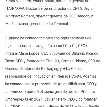
Zebra Ventures; Esther Borao, directora general de
ITAINNOVA; Héctor Barbarin, director de CNTA; Javier
Martínez Romero, director gerente de CEEI Aragón, y
María Lozano, gerente de La Terminal.
El jurado ha contado también con representantes del
tejido empresarial aragonés como Félix Gil, CEO de
Integra; María López, CEO y
founder
de Bitbrain; Ricardo
Tayar, CEO y
founder
de Flat 101; Carmen Urbano, CEO de
Querqus Sustainable Packaging, y Alba García,
responsable de Innovación en Piensos Costa. Además,
ha contado con la presencia de Asier Villafranca, CEO y
founder
de Zepren Solutions, ganador de los Premios
EmprendeXXI en 2024; Javier Tejero, CEO y
co-founder
de CROPI, ganador en la edición de 2023, y Marta Burillo,