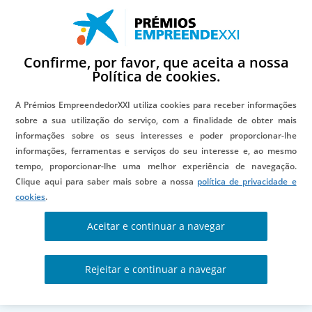
Confirme, por favor, que aceita a nossa
Política de cookies.
Aviso Legal
A Prémios EmpreendedorXXI utiliza cookies para receber informações
sobre a sua utilização do serviço, com a finalidade de obter mais
informações sobre os seus interesses e poder proporcionar-lhe
informações, ferramentas e serviços do seu interesse e, ao mesmo
tempo, proporcionar-lhe uma melhor experiência de navegação.
Clique aqui para saber mais sobre a nossa
política de privacidade e
O acesso à página Web localizada no endereço URL:
cookies
.
www.emprendedorxxi.es/pt/
ou a que a possa substituir no
Aceitar e continuar a navegar
futuro (adiante “O Portal”) e a consulta da informação
contida no mesmo, bem como, se for o caso, a contratação
Rejeitar e continuar a navegar
através da referida página Web e/ou utilização dos
serviços gratuitos ou pagos oferecidos através da mesma,