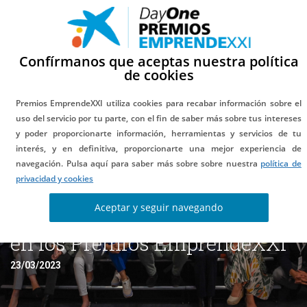
Confírmanos que aceptas nuestra política
de cookies
Premios EmprendeXXI utiliza cookies para recabar información sobre el
uso del servicio por tu parte, con el fin de saber más sobre tus intereses
y poder proporcionarte información, herramientas y servicios de tu
Fibras Naturales Canarias,
interés, y en definitiva, proporcionarte una mejor experiencia de
navegación. Pulsa aquí para saber más sobre sobre nuestra
política de
reconocida como la start-up
privacidad y cookies
más innovadora de Canarias
Aceptar y seguir navegando
en los Premios EmprendeXXI
23/03/2023