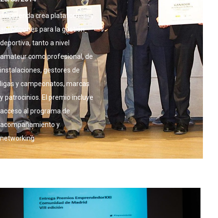
miLeyenda crea plataformas y
aplicaciones para la gestión
deportiva, tanto a nivel
amateur como profesional, de
instalaciones, gestores de
ligas y campeonatos, marcas
y patrocinios. El premio incluye
acceso al programa de
acompañamiento y
networking