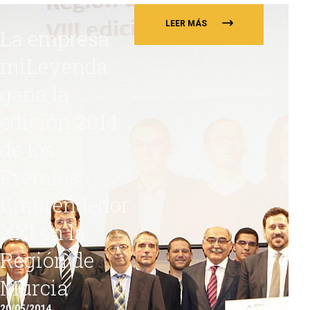
LEER MÁS
La empresa
miLeyenda
gana la
edición 2014
de los
Premios
Emprendedor
XXI en la
Región de
Murcia
20/05/2014