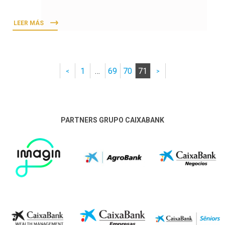
LEER MÁS
1
…
69
70
71
<
>
PARTNERS GRUPO CAIXABANK