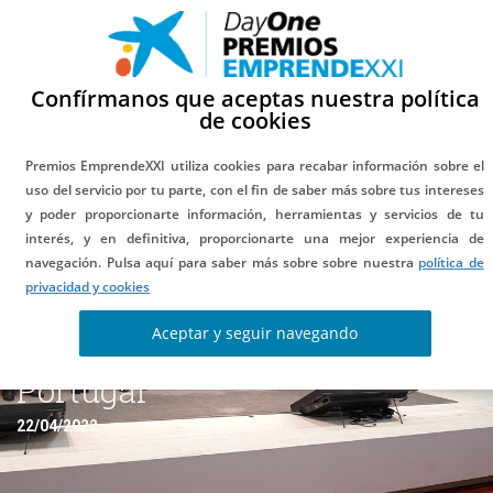
Confírmanos que aceptas nuestra política
de cookies
Premios EmprendeXXI utiliza cookies para recabar información sobre el
uso del servicio por tu parte, con el fin de saber más sobre tus intereses
y poder proporcionarte información, herramientas y servicios de tu
Las tecnologías verdes y la
interés, y en definitiva, proporcionarte una mejor experiencia de
navegación. Pulsa aquí para saber más sobre sobre nuestra
política de
neurociencia protagonizan los
privacidad y cookies
Premios Emprende XXI en
Aceptar y seguir navegando
Portugal
22/04/2022